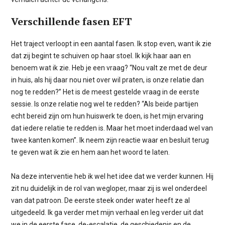
Verschillende fasen EFT
Het traject verloopt in een aantal fasen. Ik stop even, want ik zie
dat zij begint te schuiven op haar stoel. Ik kijk haar aan en
benoem wat ik zie. Heb je een vraag? “Nou valt ze met de deur
in huis, als hij daar nou niet over wil praten, is onze relatie dan
nog te redden?” Het is de meest gestelde vraag in de eerste
sessie. Is onze relatie nog wel te redden? “Als beide partijen
echt bereid zijn om hun huiswerk te doen, is het mijn ervaring
dat iedere relatie te redden is. Maar het moet inderdaad wel van
twee kanten komen”. Ik neem zijn reactie waar en besluit terug
te geven wat ik zie en hem aan het woord te laten.
Na deze interventie heb ik wel het idee dat we verder kunnen. Hij
zit nu duidelijk in de rol van wegloper, maar zij is wel onderdeel
van dat patroon. De eerste steek onder water heeft ze al
uitgedeeld. Ik ga verder met mijn verhaal en leg verder uit dat
we in de eerste fase, de-escalatie, de geschiedenis en de