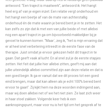
antwoord. “Een traject is maatwerk”, antwoord ik. Het hangt
heel erg af van je eigen inzet. Een relatie vergt onderhoud en
het hangt een beetje af van de mate van achterstallig
onderhoud én de mate waarin je bereid bent je in te zetten. Het
kan zelfs zo zijn dat ik met een van jullie beide of met allebei
nog een apart traject in ga om bijvoorbeeld makkelijker bij je
gevoel te kunnen komen. “Maar´, zeg ik, “het is mijn ervaring dat
er al heel snel verbetering intreedt in de eerste fase van de
therapie. Juist omdat je ervoor gekozen hebt dit traject in te
gaan. Dat geeft vaak al lucht. En al snel zul je de eerste stapjes
zetten. Het feit dat jullie hier allebei zitten, geeft mij aan dat
jullie uiteindelijk allebei committed zijn aan deze relatie en dat is
een goed begin. Ik ga er vanuit dat we dit proces tot een goed
eind brengen, maar dat kan alleen als je echt 100% bereid bent
ervoor te gaan”. Zij kijkt hem na deze woorden indringend aan,
maar wij doen allebei net of we het niet zien. Ze laat zich weer
in haar stoel zakken. Volgende keer heb ik een
aanknopingspunt, maar voor nu is het tijd om het gesprek af te