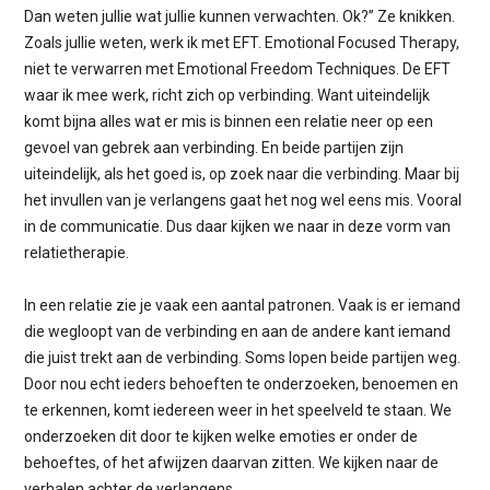
Dan weten jullie wat jullie kunnen verwachten. Ok?” Ze knikken.
Zoals jullie weten, werk ik met EFT. Emotional Focused Therapy,
niet te verwarren met Emotional Freedom Techniques. De EFT
waar ik mee werk, richt zich op verbinding. Want uiteindelijk
komt bijna alles wat er mis is binnen een relatie neer op een
gevoel van gebrek aan verbinding. En beide partijen zijn
uiteindelijk, als het goed is, op zoek naar die verbinding. Maar bij
het invullen van je verlangens gaat het nog wel eens mis. Vooral
in de communicatie. Dus daar kijken we naar in deze vorm van
relatietherapie.
In een relatie zie je vaak een aantal patronen. Vaak is er iemand
die wegloopt van de verbinding en aan de andere kant iemand
die juist trekt aan de verbinding. Soms lopen beide partijen weg.
Door nou echt ieders behoeften te onderzoeken, benoemen en
te erkennen, komt iedereen weer in het speelveld te staan. We
onderzoeken dit door te kijken welke emoties er onder de
behoeftes, of het afwijzen daarvan zitten. We kijken naar de
verhalen achter de verlangens.