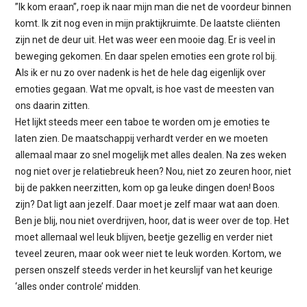
”Ik kom eraan”, roep ik naar mijn man die net de voordeur binnen
komt. Ik zit nog even in mijn praktijkruimte. De laatste cliënten
zijn net de deur uit. Het was weer een mooie dag. Er is veel in
beweging gekomen. En daar spelen emoties een grote rol bij.
Als ik er nu zo over nadenk is het de hele dag eigenlijk over
emoties gegaan. Wat me opvalt, is hoe vast de meesten van
ons daarin zitten.
Het lijkt steeds meer een taboe te worden om je emoties te
laten zien. De maatschappij verhardt verder en we moeten
allemaal maar zo snel mogelijk met alles dealen. Na zes weken
nog niet over je relatiebreuk heen? Nou, niet zo zeuren hoor, niet
bij de pakken neerzitten, kom op ga leuke dingen doen! Boos
zijn? Dat ligt aan jezelf. Daar moet je zelf maar wat aan doen.
Ben je blij, nou niet overdrijven, hoor, dat is weer over de top. Het
moet allemaal wel leuk blijven, beetje gezellig en verder niet
teveel zeuren, maar ook weer niet te leuk worden. Kortom, we
persen onszelf steeds verder in het keurslijf van het keurige
‘alles onder controle’ midden.